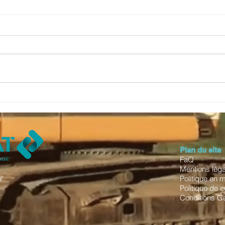
PARC 109
PAR
VGP CE
VGP
Plan du site
FaQ
Mentions lég
y
Politique en 
Politique de c
Conditions G