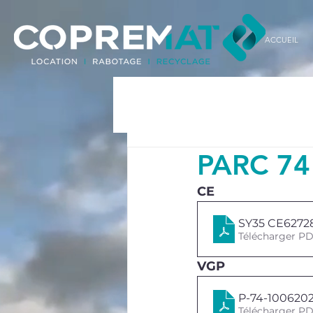
ACCUEIL
PARC 74
CE
SY35 CE62728
Télécharger PD
VGP
P-74-100620
Télécharger PD