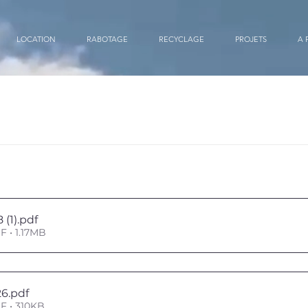
LOCATION
RABOTAGE
RECYCLAGE
PROJETS
A 
 (1)
.pdf
F • 1.17MB
26
.pdf
F • 310KB