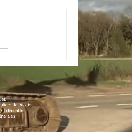
C 108
 CE
ales
matière de cookies
onfidentialité
énérales