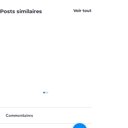
Voir tout
Posts similaires
PARC 109
PARC 108
VGP CE
VGP CE
Commentaires