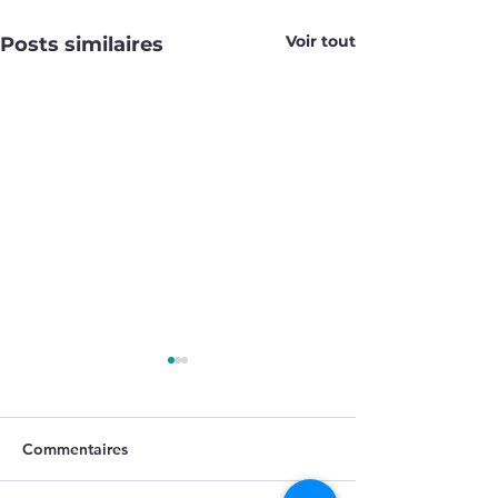
Voir tout
Posts similaires
PARC 109
PARC 108
VGP CE
VGP CE
Commentaires