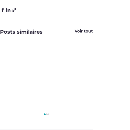
Voir tout
Posts similaires
Parc 061
Parc 060
CE VGP
CE VGP