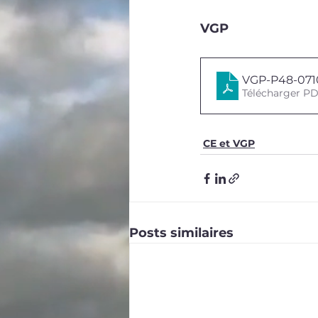
VGP
VGP-P48-071
Télécharger P
CE et VGP
Posts similaires