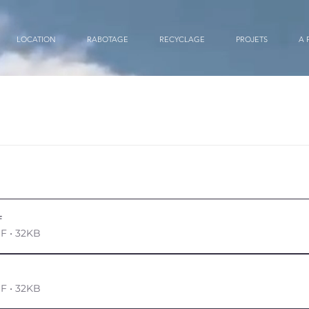
LOCATION
RABOTAGE
RECYCLAGE
PROJETS
A 
f
F • 32KB
F • 32KB