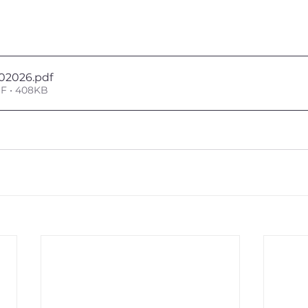
02026
.pdf
DF • 408KB