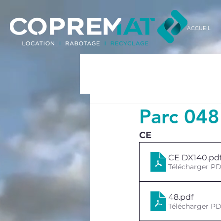
ACCUEIL
Parc 048
CE
CE DX140
.pd
Télécharger PD
48
.pdf
Télécharger PD