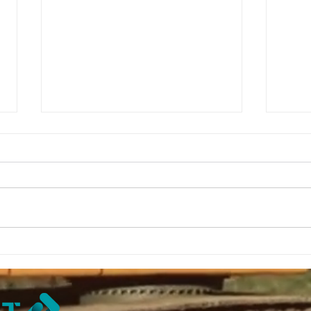
Parc 061
Parc
CE VGP
CE 