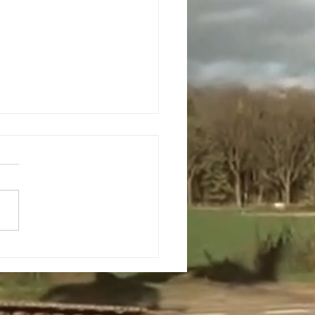
 060
VGP